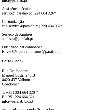
info@paralab.pt
Assistência técnica
service@paralab.pt | 224 664 326*
Customização
cnp.service@paralab.pt | 220 434 032*
Serviço de Análises
analises@paralab.pt
Quer trabalhar connosco?
Envie CV para rhumanos@paralab.pt
Porto (Sede)
Rua Dr. Joaquim
Manuel Costa, 946 B
4420-437 Valbom
Gondomar
T. +351 224 664 320 *
F. +351 224 664 321
info@paralab-bio.pt
*chamada para a rede fixa nacional