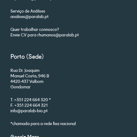
Serviço de Análises
analises@paralab.pt
Quer trabalhar connosco?
Envie CV para rhumanos@paralab.pt
Porto (Sede)
Rua Dr. Joaquim
Manuel Costa, 946 B
4420-437 Valbom
Gondomar
T. +351 224 664 320 *
F. +351 224 664 321
info@paralab-bio.pt
*chamada para a rede fixa nacional
Google Maps