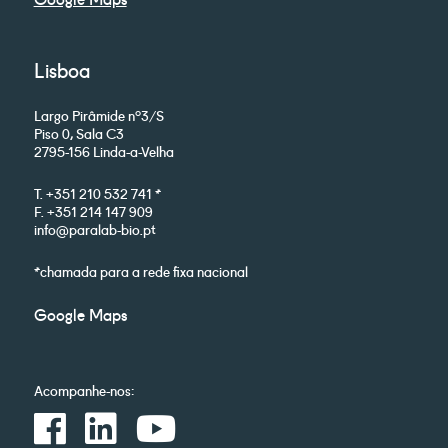
Lisboa
Largo Pirâmide nº3/S
Piso 0, Sala C3
2795-156 Linda-a-Velha
T. +351 210 532 741 *
F. +351 214 147 909
info@paralab-bio.pt
*chamada para a rede fixa nacional
Google Maps
Acompanhe-nos: