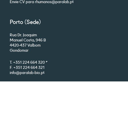
Envie CV para rhumanos@paralab.pt
Porto (Sede)
Rua Dr. Joaquim
Manuel Costa, 946 B
4420-437 Valbom
Gondomar
T. +351 224 664 320 *
F. +351 224 664 321
info@paralab-bio.pt
*chamada para a rede fixa nacional
Google Maps
Lisboa