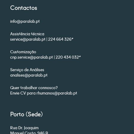
Contactos
info@paralab.pt
Assistência técnica
service@paralab.pt | 224 664 326*
Customização
cnp.service@paralab.pt | 220 434 032*
Serviço de Análises
analises@paralab.pt
Quer trabalhar connosco?
Envie CV para rhumanos@paralab.pt
Porto (Sede)
Rua Dr. Joaquim
Manuel Costa, 946 B