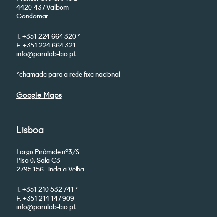
4420-437 Valbom
Gondomar
T. +351 224 664 320 *
F. +351 224 664 321
info@paralab-bio.pt
*chamada para a rede fixa nacional
Google Maps
Lisboa
Largo Pirâmide nº3/S
Piso 0, Sala C3
2795-156 Linda-a-Velha
T. +351 210 532 741 *
F. +351 214 147 909
info@paralab-bio.pt