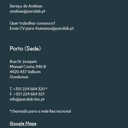
Serviço de Análises
analises@paralab.pt
Quer trabalhar connosco?
Envie CV para rhumanos@paralab.pt
Porto (Sede)
Rua Dr. Joaquim
Manuel Costa, 946 B
4420-437 Valbom
Gondomar
T. +351 224 664 320 *
F. +351 224 664 321
info@paralab-bio.pt
*chamada para a rede fixa nacional
Google Maps