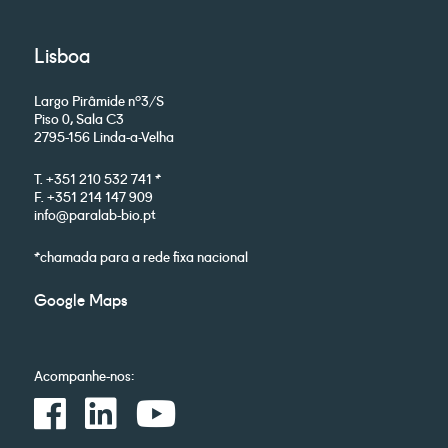
Lisboa
Largo Pirâmide nº3/S
Piso 0, Sala C3
2795-156 Linda-a-Velha
T. +351 210 532 741 *
F. +351 214 147 909
info@paralab-bio.pt
*chamada para a rede fixa nacional
Google Maps
Acompanhe-nos: