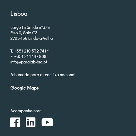
Lisboa
Largo Pirâmide nº3/S
Piso 0, Sala C3
2795-156 Linda-a-Velha
T. +351 210 532 741 *
F. +351 214 147 909
info@paralab-bio.pt
*chamada para a rede fixa nacional
Google Maps
Acompanhe-nos: