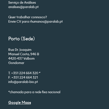
Serviço de Análises
analises@paralab.pt
Quer trabalhar connosco?
Envie CV para rhumanos@paralab.pt
Porto (Sede)
Rua Dr. Joaquim
Manuel Costa, 946 B
4420-437 Valbom
Gondomar
T. +351 224 664 320 *
F. +351 224 664 321
info@paralab-bio.pt
*chamada para a rede fixa nacional
Google Maps