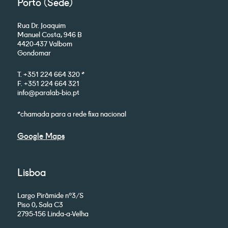
Porto (Sede)
Rua Dr. Joaquim
Manuel Costa, 946 B
4420-437 Valbom
Gondomar
T. +351 224 664 320 *
F. +351 224 664 321
info@paralab-bio.pt
*chamada para a rede fixa nacional
Google Maps
Lisboa
Largo Pirâmide nº3/S
Piso 0, Sala C3
2795-156 Linda-a-Velha