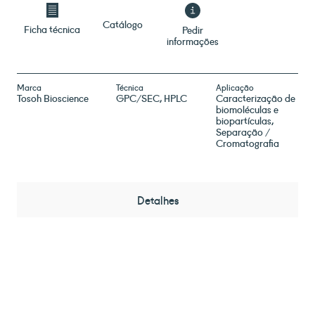
Catálogo
Ficha técnica
Pedir
informações
Marca
Técnica
Aplicação
Tosoh Bioscience
GPC/SEC, HPLC
Caracterização de
biomoléculas e
biopartículas
Separação /
Cromatografia
Detalhes