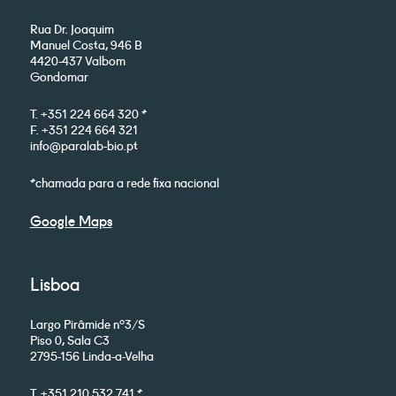
Rua Dr. Joaquim
Manuel Costa, 946 B
4420-437 Valbom
Gondomar
T. +351 224 664 320 *
F. +351 224 664 321
info@paralab-bio.pt
*chamada para a rede fixa nacional
Google Maps
Lisboa
Largo Pirâmide nº3/S
Piso 0, Sala C3
2795-156 Linda-a-Velha
T. +351 210 532 741 *