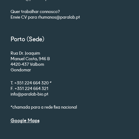
Quer trabalhar connosco?
Envie CV para rhumanos@paralab.pt
Porto (Sede)
Rua Dr. Joaquim
Manuel Costa, 946 B
4420-437 Valbom
Gondomar
T. +351 224 664 320 *
F. +351 224 664 321
info@paralab-bio.pt
*chamada para a rede fixa nacional
Google Maps