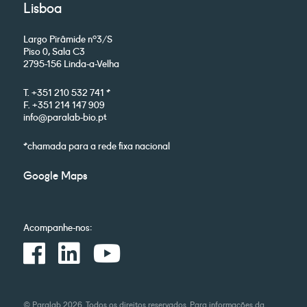
Lisboa
Largo Pirâmide nº3/S
Piso 0, Sala C3
2795-156 Linda-a-Velha
T. +351 210 532 741 *
F. +351 214 147 909
info@paralab-bio.pt
*chamada para a rede fixa nacional
Google Maps
Acompanhe-nos:
© Paralab 2026. Todos os direitos reservados. Para informações da