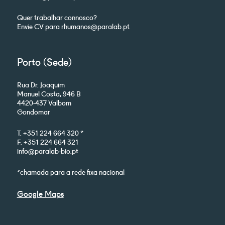
Quer trabalhar connosco?
Envie CV para rhumanos@paralab.pt
Porto (Sede)
Rua Dr. Joaquim
Manuel Costa, 946 B
4420-437 Valbom
Gondomar
T. +351 224 664 320 *
F. +351 224 664 321
info@paralab-bio.pt
*chamada para a rede fixa nacional
Google Maps