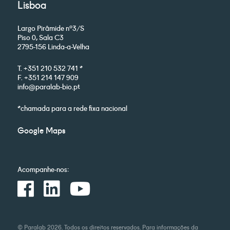
Lisboa
Largo Pirâmide nº3/S
Piso 0, Sala C3
2795-156 Linda-a-Velha
T. +351 210 532 741 *
F. +351 214 147 909
info@paralab-bio.pt
*chamada para a rede fixa nacional
Google Maps
Acompanhe-nos:
© Paralab 2026. Todos os direitos reservados. Para informações da