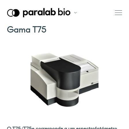
Gama T75
O T75/T75+ corresponde a um espectrofotómetro