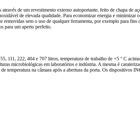
as através de um revestimento externo autoportante, feito de chapa de a
 inoxidável de elevada qualidade. Para economizar energia e minimizar o
nte removidas sem o uso de qualquer ferramenta, por exemplo para fins
os para um aperto perfeito.
11, 222, 404 e 707 litros, temperatura de trabalho de +5 ° C acima d
uras microbiológicas em laboratórios e indústria. A mesma é carateriz
ão de temperatura na câmara após a abertura da porta. Os dispositivos