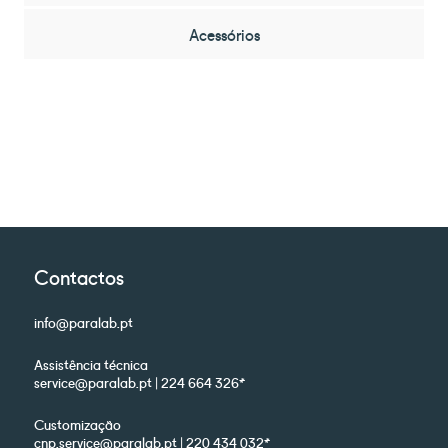
Acessórios
Contactos
info@paralab.pt
Assistência técnica
service@paralab.pt | 224 664 326*
Customização
cnp.service@paralab.pt | 220 434 032*