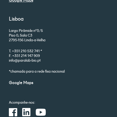
Lisboa
Largo Pirâmide nº3/S
Piso 0, Sala C3
2795-156 Linda-a-Velha
T. +351 210 532 741 *
F. +351 214 147 909
info@paralab-bio.pt
*chamada para a rede fixa nacional
Google Maps
Acompanhe-nos: