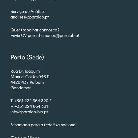
Serviço de Análises
analises@paralab.pt
Quer trabalhar connosco?
Envie CV para rhumanos@paralab.pt
Porto (Sede)
Rua Dr. Joaquim
Manuel Costa, 946 B
4420-437 Valbom
Gondomar
T. +351 224 664 320 *
F. +351 224 664 321
info@paralab-bio.pt
*chamada para a rede fixa nacional
Google Maps