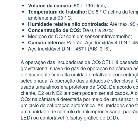
Volume da câmara:
50 e 190 litros;
Temperatura de trabalho:
De 5 ° C acima da tem
ambiente até 60 ° C;
Humidade relativa não controlada:
Até máx. 95%
Concentração de CO2:
De 0,1 a 20%;
Medição de CO2 com um sensor infravermelho;
Câmara interna:
Padrão: Aço inoxidável DIN 1.45
Aço inoxidável DIN 1.4571 (AISI 316);
Contactos
Porto (S
A operação das incubadoras de CO2CELL é baseada 
gravitacional suave do gás de operação na câmara a
info@paralab.pt
Rua Dr. Joaqu
eletricamente com alta umidade relativa e concentra
Manuel Costa,
selecionada. A operação das unidades é silenciosa.
4420-437 Val
usada uma atmosfera protetora de CO2. De acordo c
Assistência técnica
Gondomar
service@paralab.pt | 224 664 326*
cliente, O2 ou NO2 também podem ser aplicados. A 
CO2 na câmara é detectada por meio de um sensor i
T. +351 224 6
um ciclo de calibração automática. As unidades são 
Customização
F. +351 224 6
cnp.service@paralab.pt | 220 434 032*
uma unidade de controlo de microprocessador padrão
info@paralab-b
LED) ou confortável (display gráfico de LCD).
Serviço de Análises
*chamada para
analises@paralab.pt
nacional