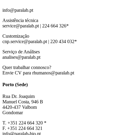
info@paralab.pt
Assistência técnica
service@paralab.pt | 224 664 326*
Customização
cnp.service@paralab.pt | 220 434 032*
Serviço de Análises
analises@paralab.pt
Quer trabalhar connosco?
Envie CV para rhumanos@paralab.pt
Porto (Sede)
Rua Dr. Joaquim
Manuel Costa, 946 B
4420-437 Valbom
Gondomar
T. +351 224 664 320 *
F. +351 224 664 321
info@paralab-bio.pt