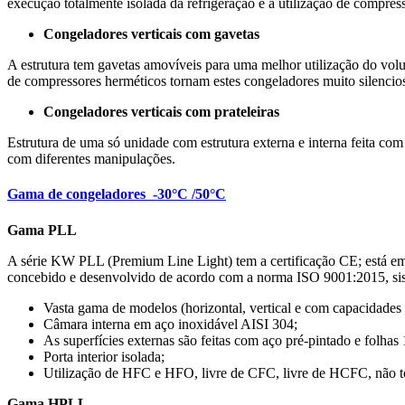
execução totalmente isolada da refrigeração e a utilização de compre
Congeladores verticais com gavetas
A estrutura tem gavetas amovíveis para uma melhor utilização do volu
de compressores herméticos tornam estes congeladores muito silencios
Congeladores verticais com prateleiras
Estrutura de uma só unidade com estrutura externa e interna feita co
com diferentes manipulações.
Gama de congeladores -30°C /50°C
Gama PLL
A série KW PLL (Premium Line Light) tem a certificação CE; está e
concebido e desenvolvido de acordo com a norma ISO 9001:2015, sist
Vasta gama de modelos (horizontal, vertical e com capacidades 
Câmara interna em aço inoxidável AISI 304;
As superfícies externas são feitas com aço pré-pintado e folha
Porta interior isolada;
Utilização de HFC e HFO, livre de CFC, livre de HCFC, não t
Gama HPLL