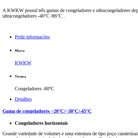
A KWKW possuí três gamas de congeladores e ultracongeladores de
ultracongeladores -40°C /86°C .
Pedir informações
Marca
KWKW
Técnica
Congeladores -80ºC
Detalhes
Gama de congeladores −20°C/−30°C/-45°C
Congeladores horizontais
Grande variedade de volumes e uma estrutura de tipo poço carateri