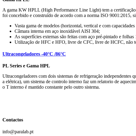
A gama KW HPLL (High Performance Line Light) tem a certificação 
foi concebido e construído de acordo com a norma ISO 9001:2015, si
Vasta gama de modelos (horizontal, vertical e com capacidades 
Câmara interna em aço inoxidável AISI 304;
As superfícies externas são feitas com aço pré-pintado e folha
Utilização de HFC e HFO, livre de CFC, livre de HCFC, não t
Ultracongeladores -40°C /86°C
PL Series e Gama HPL
Ultracongeladores com dois sistemas de refrigeração independentes q
a elétrica), um sistema de controlo interno faz um relatorio de aqueci
o T interno é mantido constante pelo outro sistema.
Contactos
info@paralab.pt