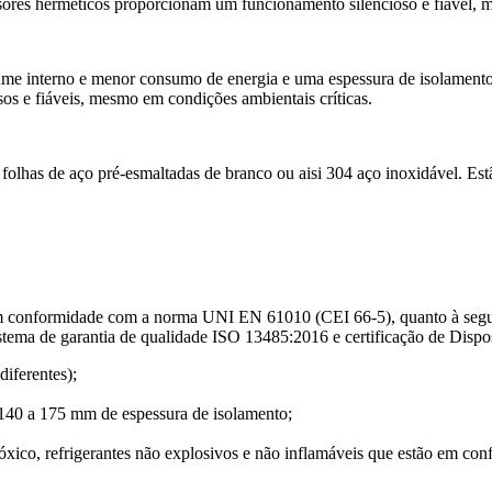
ssores herméticos proporcionam um funcionamento silencioso e fiável, 
me interno e menor consumo de energia e uma espessura de isolamento ad
os e fiáveis, mesmo em condições ambientais críticas.
m folhas de aço pré-esmaltadas de branco ou aisi 304 aço inoxidável. Es
m conformidade com a norma UNI EN 61010 (CEI 66-5), quanto à segur
ema de garantia de qualidade ISO 13485:2016 e certificação de Dispo
diferentes);
s 140 a 175 mm de espessura de isolamento;
óxico, refrigerantes não explosivos e não inflamáveis que estão em 