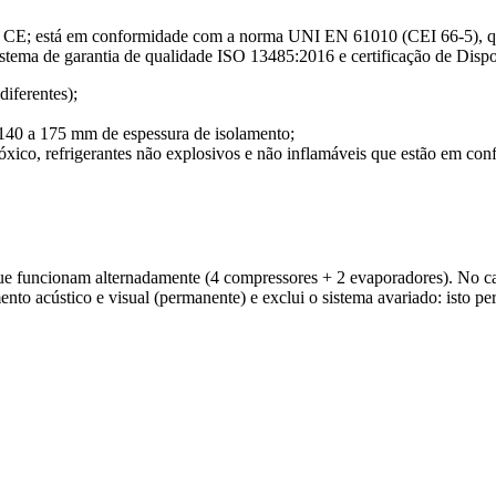
CE; está em conformidade com a norma UNI EN 61010 (CEI 66-5), qua
stema de garantia de qualidade ISO 13485:2016 e certificação de Dispo
diferentes);
s 140 a 175 mm de espessura de isolamento;
óxico, refrigerantes não explosivos e não inflamáveis que estão em 
ue funcionam alternadamente (4 compressores + 2 evaporadores). No cas
mento acústico e visual (permanente) e exclui o sistema avariado: isto 