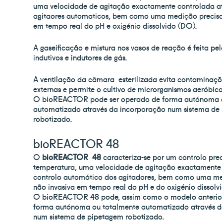
Contactos
Porto (S
uma velocidade de agitação exactamente controlada a
agitaores automaticos, bem como uma medição precisa
em tempo real do pH e oxigénio dissolvido (DO).
info@paralab.pt
Rua Dr. Joaqui
Manuel Costa,
A gaseificação e mistura nos vasos de reação é feita pe
4420-437 Val
Assistência técnica
indutivos e indutores de gás.
Gondomar
service@paralab.pt | 224 664 326*
T. +351 224 66
A ventilação da câmara
esterilizada
evita contaminaçõ
Customização
F. +351 224 66
externas e permite o cultivo de microrganismos aeróbic
cnp.service@paralab.pt | 220 434 032*
info@paralab-b
O bioREACTOR pode ser operado de forma autónoma o
automatizado através da incorporação num sistema de
Serviço de Análises
*chamada para 
robotizado.
analises@paralab.pt
nacional
bioREACTOR 48
Quer trabalhar connosco?
Google Map
Envie CV para rhumanos@paralab.pt
O
bioREACTOR 48
caracteriza-se por um controlo pre
temperatura, uma velocidade de agitação exactamente
controlo automático dos agitadores, bem como uma me
não invasiva em tempo real do pH e do oxigénio dissolv
O bioREACTOR 48 pode, assim como o modelo anterior
forma autónoma ou totalmente automatizado através d
num sistema de pipetagem robotizado.