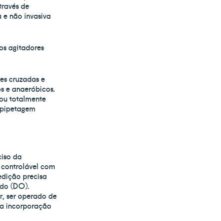
ede)
Lisboa
través de
 e não invasiva
m
Largo Pirâmide nº3/S
 946 B
Piso 0, Sala C3
los agitadores
bom
2795-156 Linda-a-Velha
T. +351 210 532 741 *
4 320 *
F. +351 214 147 909
es cruzadas e
4 321
info@paralab-bio.pt
os e anaeróbicos.
io.pt
u totalmente
*chamada para a rede fixa
 pipetagem
a rede fixa
nacional
Google Maps
s
ciso da
 controlável com
dição precisa
ido (DO).
, ser operado de
a incorporação