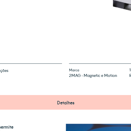
ações
Marca
T
2MAG - Magnetic e Motion
Detalhes
ermite