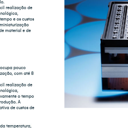
lo.
il realização de
cnológica,
 tempo e os custos
 miniaturização
de material e de
 ocupa pouco
ização, com até 8
il realização de
cnológica,
ativamente o tempo
produção. A
ativa de custos de
 da temperatura,