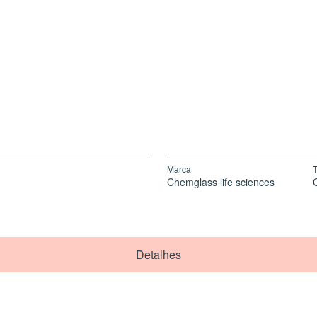
Marca
T
Chemglass life sciences
C
Detalhes