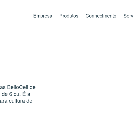
Empresa
Produtos
Conhecimento
Serv
as BelloCell de
 de 6 cu. É a
ara cultura de