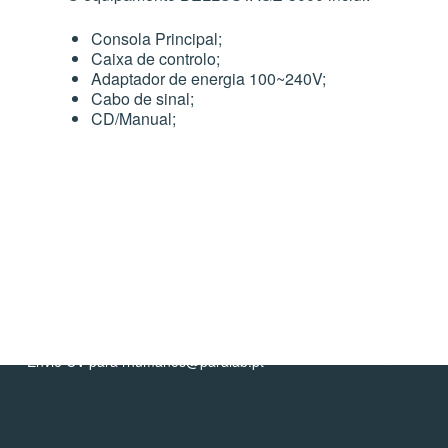
Consola Principal;
Caixa de controlo;
Contactos
Porto (S
Adaptador de energia 100~240V;
Cabo de sinal;
CD/Manual;
info@paralab.pt
Rua Dr. Joaqu
Manuel Costa,
4420-437 Val
Assistência técnica
Gondomar
service@paralab.pt | 224 664 326*
T. +351 224 6
Customização
F. +351 224 6
cnp.service@paralab.pt | 220 434 032*
info@paralab-b
Serviço de Análises
*chamada para
analises@paralab.pt
nacional
Quer trabalhar connosco?
Google Map
Envie CV para rhumanos@paralab.pt