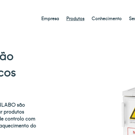
Empresa
Produtos
Conhecimento
Se
ção
cos
 JULABO são
r produtos
de controlo com
raquecimento do