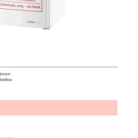
écnica
Banhos