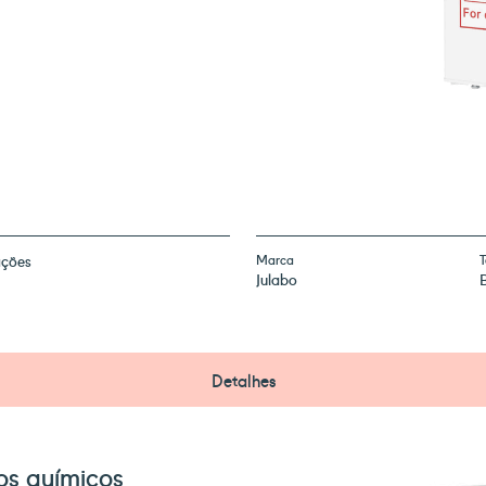
ações
Marca
T
Julabo
Detalhes
os químicos