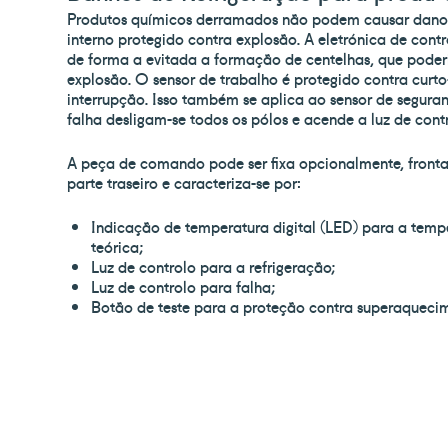
Produtos químicos derramados não podem causar dano
interno protegido contra explosão. A eletrónica de cont
de forma a evitada a formação de centelhas, que pode
explosão. O sensor de trabalho é protegido contra curto-
interrupção. Isso também se aplica ao sensor de segura
falha desligam-se todos os pólos e acende a luz de cont
A peça de comando pode ser fixa opcionalmente, front
parte traseiro e caracteriza-se por:
Contactos
Porto (S
Indicação de temperatura digital (LED) para a tempe
info@paralab.pt
Rua Dr. Joaqui
teórica;
Manuel Costa,
Luz de controlo para a refrigeração;
4420-437 Val
Luz de controlo para falha;
Assistência técnica
Gondomar
service@paralab.pt | 224 664 326*
Botão de teste para a proteção contra superaqueci
T. +351 224 66
Customização
F. +351 224 66
cnp.service@paralab.pt | 220 434 032*
info@paralab-b
Serviço de Análises
*chamada para 
analises@paralab.pt
nacional