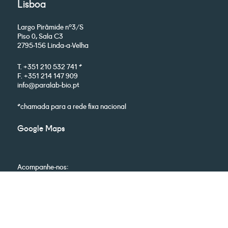
Lisboa
Largo Pirâmide nº3/S
Piso 0, Sala C3
2795-156 Linda-a-Velha
T. +351 210 532 741 *
F. +351 214 147 909
info@paralab-bio.pt
*chamada para a rede fixa nacional
Google Maps
Acompanhe-nos:
© Paralab 2026. Todos os direitos reservados. Para informações da