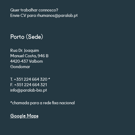
Quer trabalhar connosco?
Envie CV para rhumanos@paralab.pt
Porto (Sede)
Rua Dr. Joaquim
Manuel Costa, 946 B
4420-437 Valbom
Gondomar
T. +351 224 664 320 *
F. +351 224 664 321
info@paralab-bio.pt
*chamada para a rede fixa nacional
Google Maps