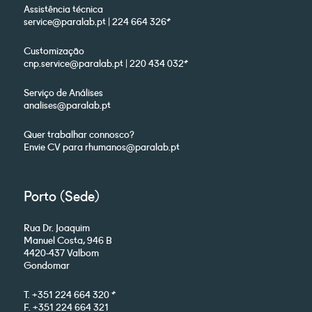
Assistência técnica
service@paralab.pt | 224 664 326*
Customização
cnp.service@paralab.pt | 220 434 032*
Serviço de Análises
analises@paralab.pt
Quer trabalhar connosco?
Envie CV para rhumanos@paralab.pt
Porto (Sede)
Rua Dr. Joaquim
Manuel Costa, 946 B
4420-437 Valbom
Gondomar
T. +351 224 664 320 *
F. +351 224 664 321