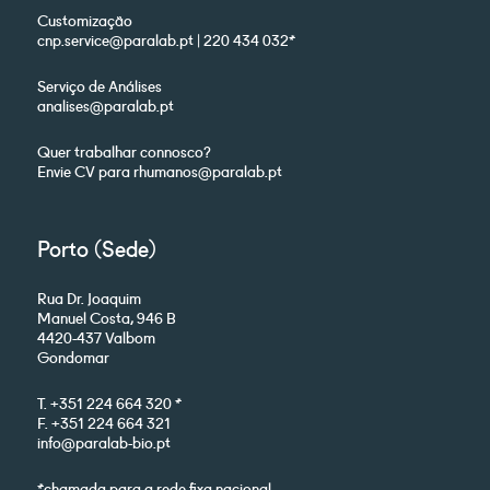
Customização
cnp.service@paralab.pt | 220 434 032*
Serviço de Análises
analises@paralab.pt
Quer trabalhar connosco?
Envie CV para rhumanos@paralab.pt
Porto (Sede)
Rua Dr. Joaquim
Manuel Costa, 946 B
4420-437 Valbom
Gondomar
T. +351 224 664 320 *
F. +351 224 664 321
info@paralab-bio.pt
*chamada para a rede fixa nacional