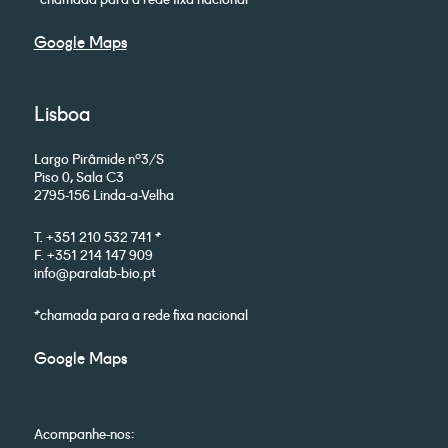
Google Maps
Lisboa
Largo Pirâmide nº3/S
Piso 0, Sala C3
2795-156 Linda-a-Velha
T. +351 210 532 741 *
F. +351 214 147 909
info@paralab-bio.pt
*chamada para a rede fixa nacional
Google Maps
Acompanhe-nos: