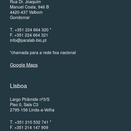
Rua Dr. Joaquim
Manuel Costa, 946 B
4420-437 Valbom
Gondomar
T. +351 224 664 320 *
F. +351 224 664 321
info@paralab-bio.pt
*chamada para a rede fixa nacional
Google Maps
Lisboa
Largo Pirâmide nº3/S
Piso 0, Sala C3
2795-156 Linda-a-Velha
T. +351 210 532 741 *
F. +351 214 147 909