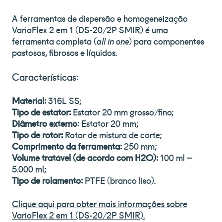
A ferramentas de dispersão e homogeneização
VarioFlex 2 em 1 (DS-20/2P SMIR) é uma
ferramenta completa (
all in one
) para componentes
pastosos, fibrosos e líquidos.
Características:
Material:
316L SS;
Tipo de estator:
Estator 20 mm grosso/fino;
Diâmetro externo:
Estator 20 mm;
Tipo de rotor:
Rotor de mistura de corte;
Comprimento da ferramenta:
250 mm;
Volume tratável (de acordo com H2O):
100 ml –
5.000 ml;
Tipo de rolamento:
PTFE (branco liso).
Clique aqui para obter mais informações sobre
VarioFlex 2 em 1 (DS-20/2P SMIR).