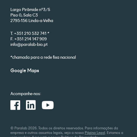
Largo Pirâmide nº3/S
Piso 0, Sala C3
2795-156 Linda-a-Velha
T. +351 210 532 741 *
F. +351 214 147 909
info@paralab-bio.pt
*chamada para a rede fixa nacional
Google Maps
Acompanhe-nos:
© Paralab 2026. Todos os direitos reservados. Para informações da
empresa e outros assuntos legais, veja a nossa
Página Legal
. Estamos a
usar cookies. Aqui está a nossa
Política de Privacidade
.