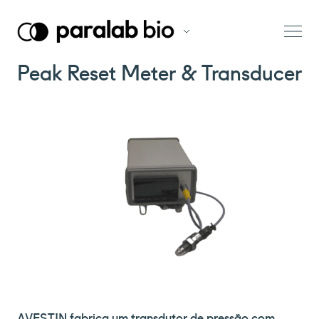
Peak Reset Meter & Transducer
AVESTIN fabrica um transdutor de pressão com