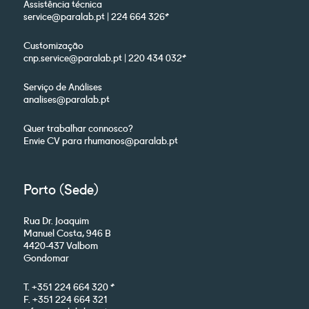
Assistência técnica
service@paralab.pt | 224 664 326*
Customização
cnp.service@paralab.pt | 220 434 032*
Serviço de Análises
analises@paralab.pt
Quer trabalhar connosco?
Envie CV para rhumanos@paralab.pt
Porto (Sede)
Rua Dr. Joaquim
Manuel Costa, 946 B
4420-437 Valbom
Gondomar
T. +351 224 664 320 *
F. +351 224 664 321