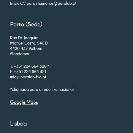
Envie CV para rhumanos@paralab.pt
Porto (Sede)
Rua Dr. Joaquim
Manuel Costa, 946 B
4420-437 Valbom
Gondomar
T. +351 224 664 320 *
F. +351 224 664 321
info@paralab-bio.pt
*chamada para a rede fixa nacional
Google Maps
Lisboa