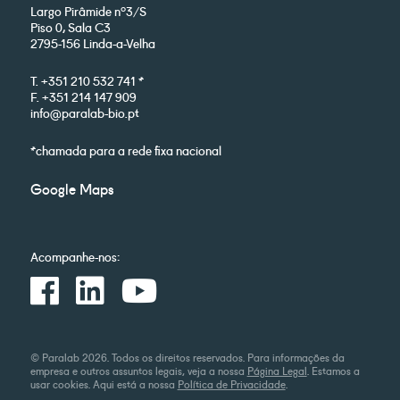
Largo Pirâmide nº3/S
Piso 0, Sala C3
2795-156 Linda-a-Velha
T. +351 210 532 741 *
F. +351 214 147 909
info@paralab-bio.pt
*chamada para a rede fixa nacional
Google Maps
Acompanhe-nos:
© Paralab 2026. Todos os direitos reservados. Para informações da
empresa e outros assuntos legais, veja a nossa
Página Legal
. Estamos a
usar cookies. Aqui está a nossa
Política de Privacidade
.