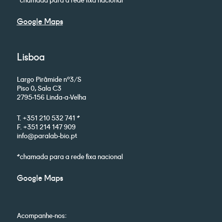
Google Maps
Lisboa
Largo Pirâmide nº3/S
Piso 0, Sala C3
2795-156 Linda-a-Velha
T. +351 210 532 741 *
F. +351 214 147 909
info@paralab-bio.pt
*chamada para a rede fixa nacional
Google Maps
Acompanhe-nos: