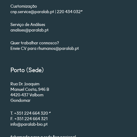
Customização
cnp.service@paralab.pt | 220 434 032*
Serviço de Análises
analises@paralab.pt
Quer trabalhar connosco?
Envie CV para rhumanos@paralab.pt
Porto (Sede)
Rua Dr. Joaquim
Manuel Costa, 946 B
4420-437 Valbom
Gondomar
T. +351 224 664 320 *
F. +351 224 664 321
info@paralab-bio.pt
*chamada para a rede fixa nacional