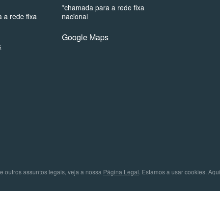
*chamada para a rede fixa
 a rede fixa
nacional
Google Maps
s
e outros assuntos legais, veja a nossa
Página Legal
. Estamos a usar cookies. Aqu