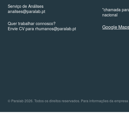
Serviço de Análises
*chamada para
analises@paralab.pt
nacional
Quer trabalhar connosco?
Google Map
Envie CV para rhumanos@paralab.pt
© Paralab 2026. Todos os direitos reservados. Para informações da empresa 