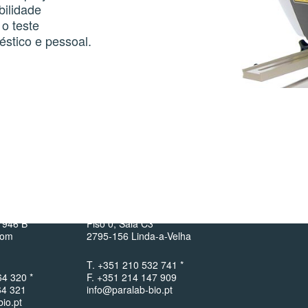
bilidade
 o teste
éstico e pessoal.
ede)
Lisboa
im
Largo Pirâmide nº3/S
 946 B
Piso 0, Sala C3
bom
2795-156 Linda-a-Velha
T. +351 210 532 741 *
64 320 *
F. +351 214 147 909
64 321
info@paralab-bio.pt
io.pt