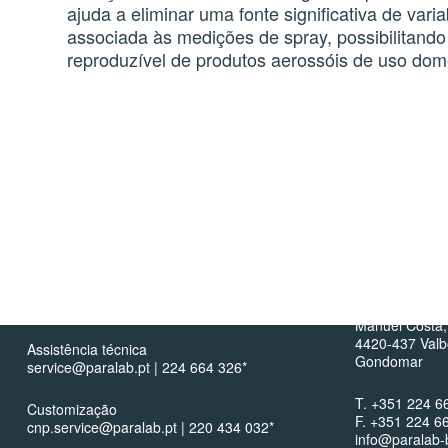
ajuda a eliminar uma fonte significativa de varia
associada às medições de spray, possibilitando
reproduzível de produtos aerossóis de uso dom
Contactos
Porto (S
info@paralab.pt
Rua Dr. Joaqu
Manuel Costa,
4420-437 Val
Assistência técnica
Gondomar
service@paralab.pt | 224 664 326*
T. +351 224 6
Customização
F. +351 224 6
cnp.service@paralab.pt | 220 434 032*
info@paralab-b