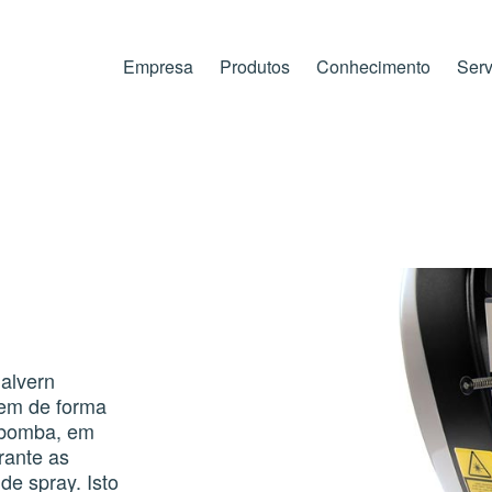
Empresa
Produtos
Conhecimento
Serv
alvern
nem de forma
e bomba, em
rante as
de spray. Isto