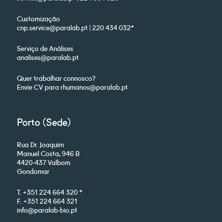
Customização
cnp.service@paralab.pt | 220 434 032*
Serviço de Análises
analises@paralab.pt
Quer trabalhar connosco?
Envie CV para rhumanos@paralab.pt
Porto (Sede)
Rua Dr. Joaquim
Manuel Costa, 946 B
4420-437 Valbom
Gondomar
T. +351 224 664 320 *
F. +351 224 664 321
info@paralab-bio.pt